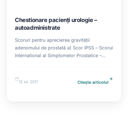
Chestionare pacienţi urologie –
autoadministrate
Scoruri pentru aprecierea gravităţii
adenomului de prostată a) Scor IPSS – Scorul
International al Simptomelor Prostatice –
International Prostate Symptom Score (IPSS)
click pe linkul de mai jos pentru a citi sau
buton dreapta pt download fişier pdf: P11-
12 iul. 2017
Citește articolul
UroClinic – Scoruri pentru aprecierea
gravitatii adenomului de prostata IPSS b) SEP
– Index de evaluare a calităţii […]